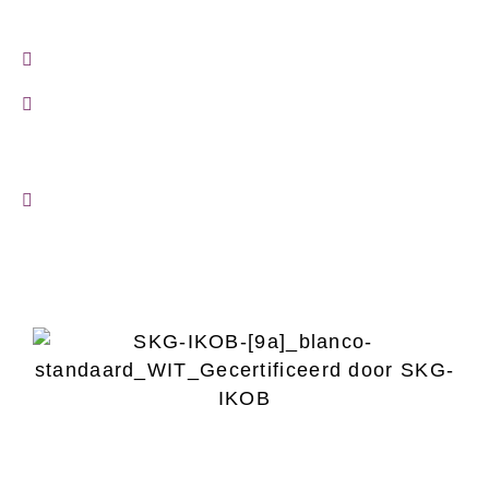
9738AM Groningen
050 – 721 09 89
info@dvevastgoedadvies.nl
Mailadres voor energielabels
info@labelbalie.nl