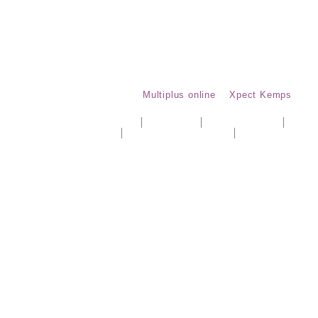
© 2026 - DVE Vastgoedadvies
Website ontwikkeld door
Multiplus online
&
Xpect Kemps
Algemene voorwaarden
Cookiebeleid
Privacystatement
Sitemap
Procescertificaat wonen
Procescertificaat utiliteit